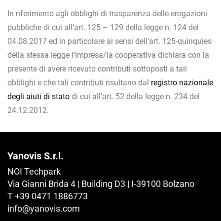
In riferimento agli obblighi di trasparenza delle erogazioni
pubbliche di cui all’art. 125 – 129 della legge n. 124 del
04.08.2017 ed in particolare ai sensi dell’art. 125-quinquies
della stessa legge l’impresa/la cooperativa dichiara con la
presente di avere ricevuto contributi sottoposti a tali
obblighi e che tali contributi risultano dal
registro nazionale
degli aiuti di stato
di cui all’art. 52 della legge n. 234 del
24.12.2012.
Yanovis S.r.l.
NOI Techpark
Via Gianni Brida 4 | Building D3 | I-39100 Bolzano
T +39 0471 1886773
info@
yanovis.
com