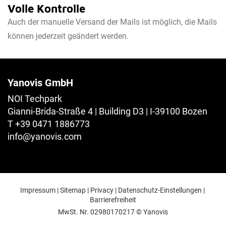
Volle Kontrolle
Auch der manuelle Versand der Mails ist möglich, die Mails
können jederzeit geändert werden.
Yanovis GmbH
NOI Techpark
Gianni-Brida-Straße 4 | Building D3 | I-39100 Bozen
T +39 0471 1886773
info@
yanovis.
com
Impressum
|
Sitemap
|
Privacy
|
Datenschutz-Einstellungen
|
Barrierefreiheit
MwSt. Nr. 02980170217
© Yanovis